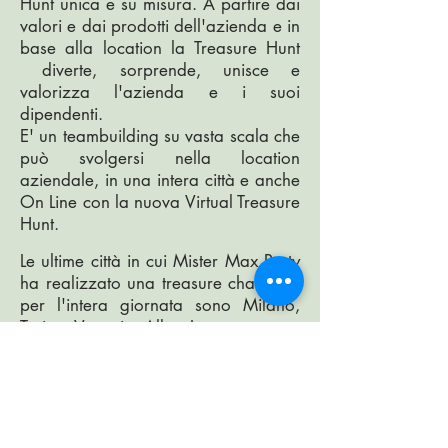
Hunt unica e su misura. A partire dai
valori e dai prodotti dell'azienda e in
base alla location la Treasure Hunt
diverte, sorprende, unisce e
valorizza l'azienda e i suoi
dipendenti.
E' un teambuilding su vasta scala che
può svolgersi nella location
aziendale, in una intera città e anche
On Line con la nuova Virtual Treasure
Hunt.
Le ultime città in cui Mister Max Party
ha realizzato una treasure challenge
per l'intera giornata sono Milano,
Torino, Venezia, Alba, Locarno.
Organizza in sicurezza la
Virtual
Treasure Hunt
ON LINE
Scarica la scheda