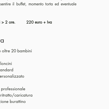
sentire il buffet, momento torta ed eventuale
bini > 2 ore. 22
0 euro + Iva
ra
e oltre 20 bambini
lloncini
tandard
ersonalizzato
 professionale
r ritratto/caricatura
zione burattino