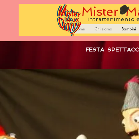
Mister
Ma
intrattenimento 
Home
Chi siamo
Bambini
FESTA SPETTAC