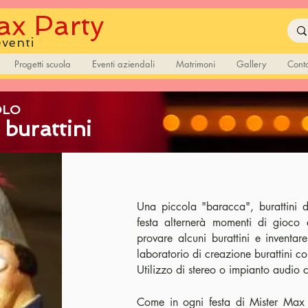
x Party
eventi
Progetti scuola
Eventi aziendali
Matrimoni
Gallery
Conta
OLO
burattini
Una piccola "baracca", burattini di
festa alternerà momenti di gioco e
provare alcuni burattini e inventare
laboratorio di creazione burattini con
Utilizzo di stereo o impianto audio
Come in ogni festa di Mister Max