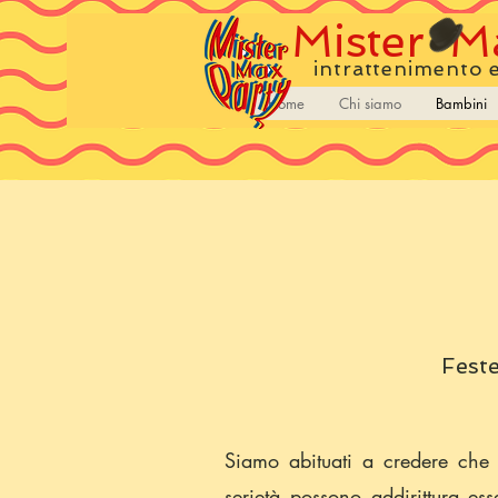
Mister
Ma
intrattenimento 
Home
Chi siamo
Bambini
Fest
Siamo abituati a credere che 
serietà possono addirittura e