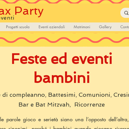
x Party
eventi
Progetti scuola
Eventi aziendali
Matrimoni
Gallery
Conta
Feste ed eventi
bambini
e di compleanno, Battesimi, Comunioni, Cresi
Bar e Bat Mitzvah, Ricorrenze
le parole gioco e serietà siano una l’opposto dell’alt
ssere sinonimi, perché i bambini quando giocano riversa