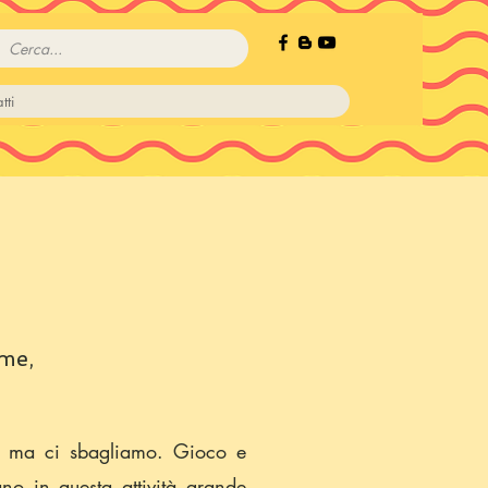
tti
me,
ra, ma ci sbagliamo. Gioco e
no in questa attività grande