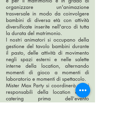
e per il matrimonio è in grado di
organizzare un'animazione
trasversale in modo da coinvolgere
bambini di diversa età con attività
diversificate inserite nell'arco di tutta
la durata del matrimonio.
I nostri animatori si occupano della
gestione del tavolo bambini durante
il pasto, delle attività di movimento
negli spazi esterni e nelle salette
interne della location, alternando
momenti di gioco a momenti di
laboratorio e momenti di spettacolo.
Mister Max Party si coordinerà con i
responsabili della location e del
catering prima dell'evento
garantendo ai bambini i loro spazi
affinché sia anche per loro una
giornata indimenticabile di festa e
divertimento.